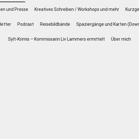
gen und Presse
Kreatives Schreiben / Workshops und mehr
Kurzge
etter
Podcast
Reisebildbände
Spaziergänge und Karten (Dow
Sylt-Krimis – Kommissarin Liv Lammers ermittelt
Über mich