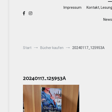
Impressum
Kontakt, Lesun
Newsl
Start
Bücher kaufen
20240117_125953A
20240117_125953A