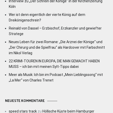
Interview zu „Der Schrein der Könige“ in der Kirchenzeitung
Köln
Wer ist denn eigentlich der vierte König auf dem
Dreikönigenschrein?
Reinald von Dassel – Erzbischof, Erzkanzler und gewiefter
Stratege
Neues Leben für zwei Romane: „Die Arznei der Könige“ und
„Der Chirurg und die Spielfrau“ als Hardcover mit Farbschnitt
im Nikol Verlag
22 KRIMI-TOUREN IN EUROPA, DIE MAN GEMACHT HABEN
MUSS – ich bin mit meinen Sylt-Tipps dabei
Meer als Musik: Ich bin im Podcast „Mein Lieblingssong“ mit
„La Mer“ von Charles Trenet
NEUESTE KOMMENTARE
speed stars track
zu
Höllische Küste beim Hamburger